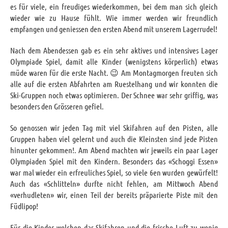
es für viele, ein freudiges wiederkommen, bei dem man sich gleich
wieder wie zu Hause fühlt. Wie immer werden wir freundlich
empfangen und geniessen den ersten Abend mit unserem Lagerrudel!
Nach dem Abendessen gab es ein sehr aktives und intensives Lager
Olympiade Spiel, damit alle Kinder (wenigstens körperlich) etwas
müde waren für die erste Nacht. 😉 Am Montagmorgen freuten sich
alle auf die ersten Abfahrten am Ruestelhang und wir konnten die
Ski-Gruppen noch etwas optimieren. Der Schnee war sehr griffig, was
besonders den Grösseren gefiel.
So genossen wir jeden Tag mit viel Skifahren auf den Pisten, alle
Gruppen haben viel gelernt und auch die Kleinsten sind jede Pisten
hinunter gekommen!. Am Abend machten wir jeweils ein paar Lager
Olympiaden Spiel mit den Kindern. Besonders das «Schoggi Essen»
war mal wieder ein erfreuliches Spiel, so viele 6en wurden gewürfelt!
Auch das «Schlitteln» durfte nicht fehlen, am Mittwoch Abend
«verhudleten» wir, einen Teil der bereits präparierte Piste mit den
Füdlipop!
Für die Kinder welchen das Skifahren und die frische Luft zu wenig